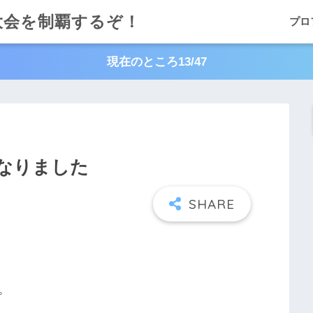
大会を制覇するぞ！
プロ
現在のところ13/47
なりました
。