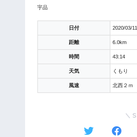
宇品
日付
2020/03/1
距離
6.0km
時間
43:14
天気
くもり
風速
北西２ｍ